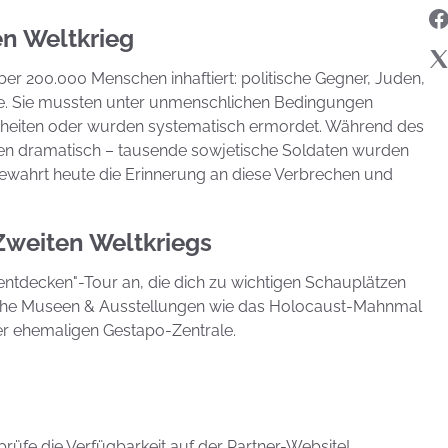
en Weltkrieg
r 200.000 Menschen inhaftiert: politische Gegner, Juden,
e. Sie mussten unter unmenschlichen Bedingungen
ankheiten oder wurden systematisch ermordet. Während des
gen dramatisch – tausende sowjetische Soldaten wurden
ewahrt heute die Erinnerung an diese Verbrechen und
Zweiten Weltkriegs
in entdecken"-Tour an, die dich zu wichtigen Schauplätzen
eiche Museen & Ausstellungen wie das Holocaust-Mahnmal
er ehemaligen Gestapo-Zentrale.
e prüfe die Verfügbarkeit auf der Partner-Website!