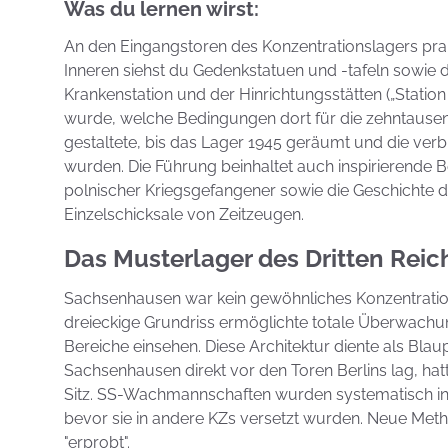
Was du lernen wirst:
An den Eingangstoren des Konzentrationslagers prang
Inneren siehst du Gedenkstatuen und -tafeln sowie 
Krankenstation und der Hinrichtungsstätten („Station
wurde, welche Bedingungen dort für die zehntausen
gestaltete, bis das Lager 1945 geräumt und die ver
wurden. Die Führung beinhaltet auch inspirierende B
polnischer Kriegsgefangener sowie die Geschichte d
Einzelschicksale von Zeitzeugen.
Das Musterlager des Dritten Reic
Sachsenhausen war kein gewöhnliches Konzentrations
dreieckige Grundriss ermöglichte totale Überwachu
Bereiche einsehen. Diese Architektur diente als Bla
Sachsenhausen direkt vor den Toren Berlins lag, hatt
Sitz. SS-Wachmannschaften wurden systematisch 
bevor sie in andere KZs versetzt wurden. Neue Met
"erprobt".