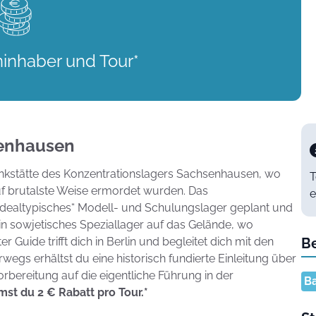
ninhaber und Tour*
senhausen
denkstätte des Konzentrationslagers Sachsenhausen, wo
T
f brutalste Weise ermordet wurden. Das
e
„idealtypisches“ Modell- und Schulungslager geplant und
in sowjetisches Speziallager auf das Gelände, wo
 Guide trifft dich in Berlin und begleitet dich mit den
B
wegs erhältst du eine historisch fundierte Einleitung über
rbereitung auf die eigentliche Führung in der
Ba
st du 2 € Rabatt pro Tour.*