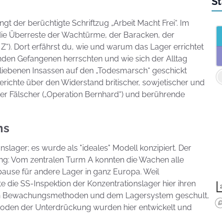
St
t der berüchtigte Schriftzug „Arbeit Macht Frei“. Im
die Überreste der Wachtürme, der Baracken, der
 Z“). Dort erfährst du, wie und warum das Lager errichtet
den Gefangenen herrschten und wie sich der Alltag
bliebenen Insassen auf den „Todesmarsch“ geschickt
erichte über den Widerstand britischer, sowjetischer und
er Fälscher („Operation Bernhard“) und berührende
hs
lager; es wurde als "ideales" Modell konzipiert. Der
ng: Vom zentralen Turm A konnten die Wachen alle
upause für andere Lager in ganz Europa. Weil
e die SS-Inspektion der Konzentrationslager hier ihren
in Bewachungsmethoden und dem Lagersystem geschult,
hoden der Unterdrückung wurden hier entwickelt und