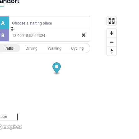
andort
Traffic
Driving
Walking
Cycling
200m