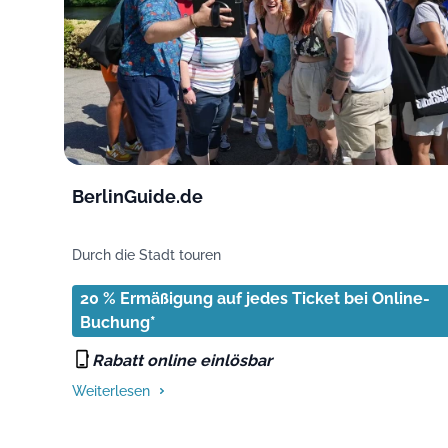
BerlinGuide.de
Durch die Stadt touren
20 % Ermäßigung auf jedes Ticket bei Online-
Buchung*
Rabatt online einlösbar
Weiterlesen