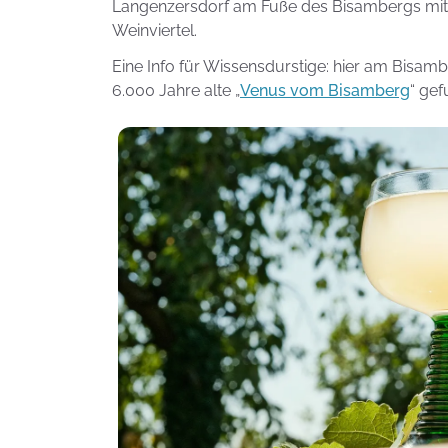
Langenzersdorf am Fuße des Bisambergs mit
Weinviertel.
Eine Info für Wissensdurstige: hier am Bisam
6.000 Jahre alte „
Venus vom Bisamberg
“ gef