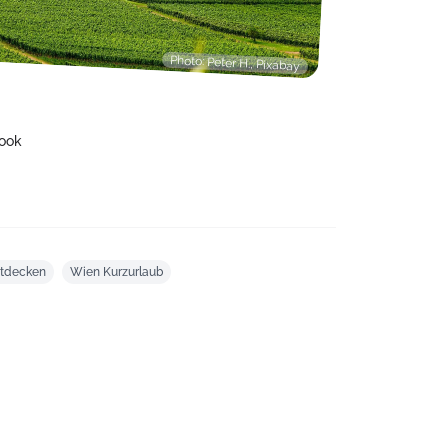
Photo: Peter H., Pixabay
ook
tdecken
Wien Kurzurlaub