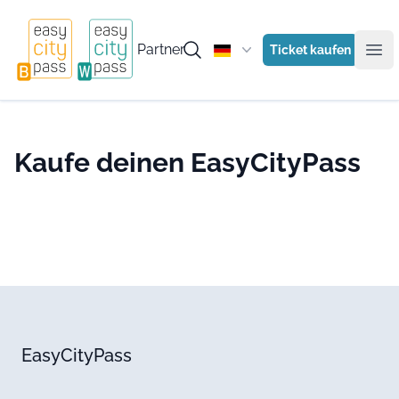
Partner
Ticket kaufen
Ope
Kaufe deinen EasyCityPass
EasyCityPass