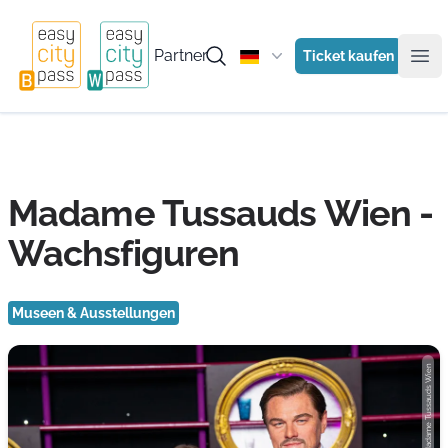
Partner
Ticket kaufen
Ope
Madame Tussauds Wien -
Wachsfiguren
Museen & Ausstellungen
Photo: Madame Tussauds Wien