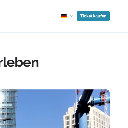
Ticket kaufen
erleben
Photo: Gundi Abramski