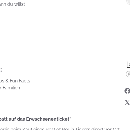
nn du willst
:
os & Fun Facts
r Familien
att auf das Erwachsenenticket*
lin beim Kauf eines Best of Berlin Tickets direkt vor Ort