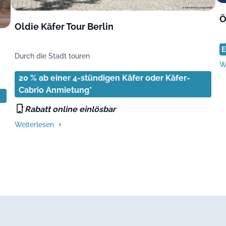
Ö
Oldie Käfer Tour Berlin
E
Durch die Stadt touren
W
20 % ab einer 4-stündigen Käfer oder Käfer-
Cabrio Anmietung*
Rabatt online einlösbar
Weiterlesen