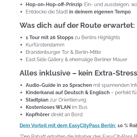
Hop-on-Hop-off-Prinzip
: Ein- und aussteigen, wa
Entdecke die Stadt
in deinem eigenen Tempo
Was dich auf der Route erwartet:
1 Tour mit 26 Stopps
zu Berlins Highlights
Kurfürstendamm
Brandenburger Tor & Berlin-Mitte
East Side Gallery & ehemalige Berliner Mauer
Alles inklusive – kein Extra-Stress
Audio-Guide in 20 Sprachen
mit spannenden Inf
Kinderkanal auf Deutsch & Englisch
– perfekt fü
Stadtplan
zur Orientierung
Kostenloses WLAN
im Bus
Kopfhörer
direkt an Bord
Dein Vorteil mit dem EasyCityPass Berlin:
10 % Rab
*Den Rabatt erhalten die Inhaber des EasyCityPass Ber