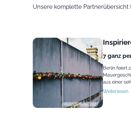
Unsere komplette Partnerübersicht 
Inspirie
7 ganz pe
Berlin feiert
Mauergeschic
aus einer se
Weiterlesen
Photo: Stefanie Jost