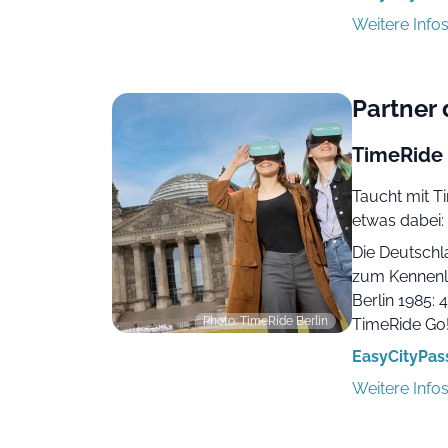
Weitere Info
Partner
TimeRide 
Taucht mit Tim
etwas dabei:
Die Deutschl
zum Kennenl
Berlin 1985: 
Photo: TimeRide Berlin
TimeRide Go!
EasyCityPass
Weitere Info