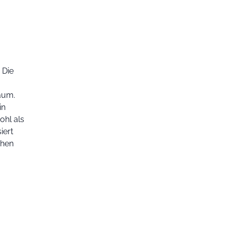
 Die
aum.
in
ohl als
iert
chen