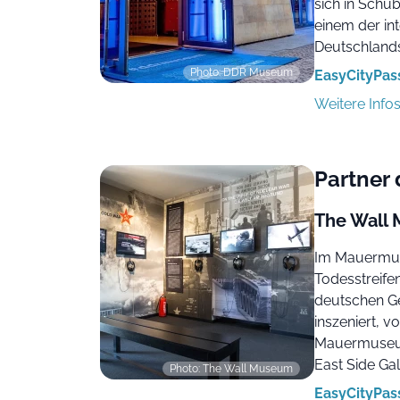
sich in Schu
einem der in
Deutschlands
Photo: DDR Museum
EasyCityPass
Weitere Info
Partner
The Wall
Im Mauermus
Todesstreifen
deutschen Ge
inszeniert, v
Mauermuseum
East Side G
Photo: The Wall Museum
EasyCityPass