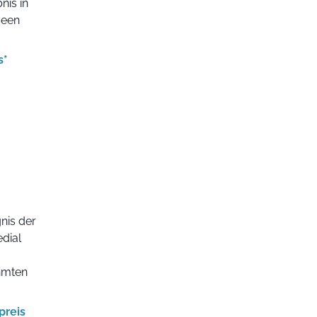
nis in
seen
s*
gnis der
dial
hmten
preis