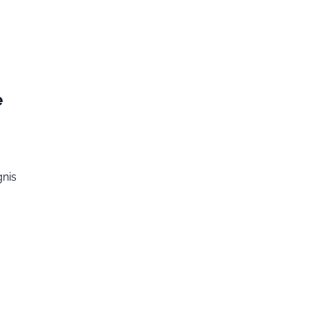
e
nis