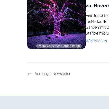
20. Novem
Eine leuchte
lockt der Bo
Garden"mit w
Stände mit G
Weiterlesen
Photo: Christmas Garden Berlin
Vorheriger Newsletter