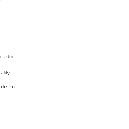
ür jeden
ality
 erleben