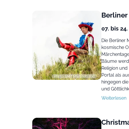
Berline
07. bis 2
Die Berliner
kosmische Or
Märchentage
Bäume werden
Religion und
Portal als a
Photo: BMT Märchenland
hingegen di
und Göttlichk
Weiterlesen
Christm